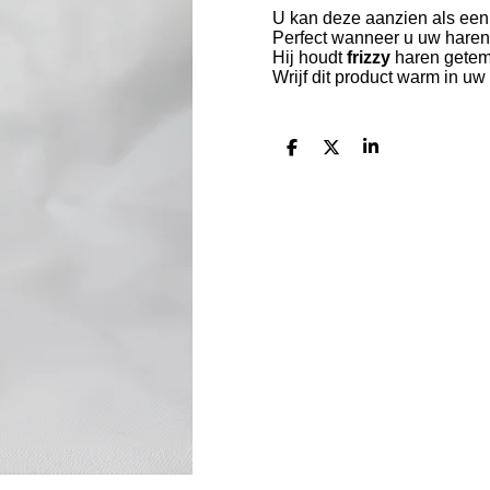
U kan deze aanzien als een 
Perfect wanneer u uw haren
Hij houdt
frizzy
haren getem
Wrijf dit product warm in u
D
D
S
e
e
h
l
e
a
e
l
r
n
e