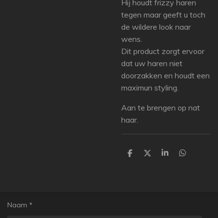
Hij houdt frizzy haren
tegen maar geeft u toch
de wildere look naar
wens.
Dit product zorgt ervoor
dat uw haren niet
doorzakken en houdt een
maximun styling.
Aan te brengen op nat
haar.
D
D
S
D
e
e
h
e
l
e
a
l
e
l
r
e
n
e
n
Naam *