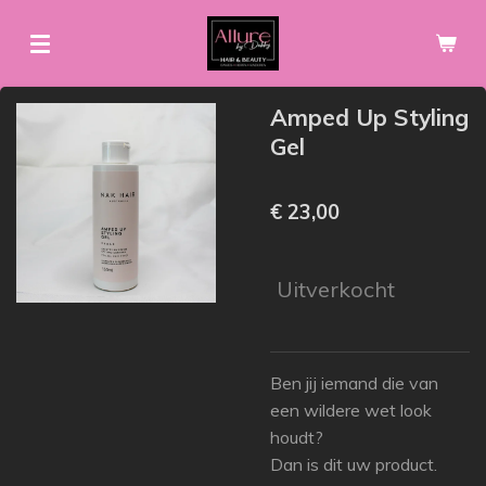
Ga
direct
naar
de
Amped Up Styling
hoofdinhoud
Gel
€ 23,00
Uitverkocht
Ben jij iemand die van
een wildere wet look
houdt?
Dan is dit uw product.