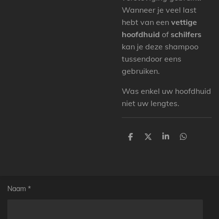
Wanneer je veel last
hebt van een
vettige
hoofdhuid
of
schilfers
kan je deze shampoo
tussendoor eens
gebruiken.
Was enkel uw hoofdhuid
niet uw lengtes.
D
D
S
D
e
e
h
e
l
e
a
l
e
l
r
e
n
e
n
Naam *