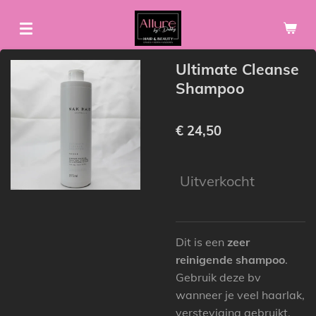
Ga
direct
naar
Ultimate Cleanse
de
Shampoo
hoofdinhoud
€ 24,50
Uitverkocht
Dit is een
zeer
reinigende shampoo
.
Gebruik deze bv
wanneer je veel haarlak,
versteviging gebruikt.