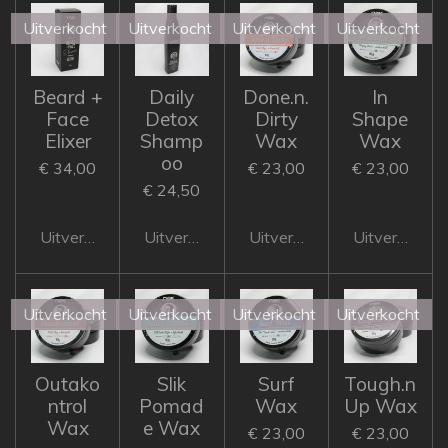
Uitverkocht
Uitverkocht
Uitverkocht
Uitverkocht
Beard +
Daily
Done.n.
In
Face
Detox
Dirty
Shape
Elixer
Shamp
Wax
Wax
oo
€ 34,00
€ 23,00
€ 23,00
€ 24,50
Uitverkocht
Uitverkocht
Uitverkocht
Uitverkocht
Uitverkocht
Uitverkocht
Uitverkocht
Uitverkocht
Outako
Slik
Surf
Tough.n
ntrol
Pomad
Wax
Up Wax
Wax
e Wax
€ 23,00
€ 23,00