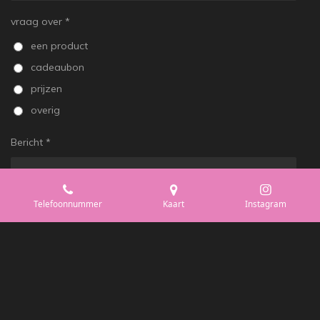
vraag over *
een product
cadeaubon
prijzen
overig
Bericht *
Telefoonnummer
Kaart
Instagram
Verzenden
© 2020 - 2026 Allure by Debby
Powered by
JouwWeb